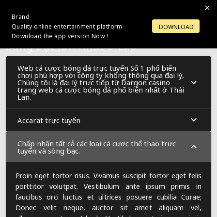
Brand
LOGIN
OPEN ACCOUNT
Quality online entertainment platform
DOWNLOAD
Download the app version Now！
Sòng bạc lớn nhất ở Lào
Web cá cược bóng đá trực tuyến Số 1 phổ biến
chơi phù hợp với công ty không thông qua đại lý,
Chúng tôi là đại lý trực tiếp từ Dargon casino
trang web cá cược bóng đá phổ biến nhất ở Thái
Lan.
Accarat trực tuyến
Chấp nhận tất cả các loại cá cược thể thao trực
tuyến và sòng bạc.
Proin eget tortor risus. Vivamus suscipit tortor eget felis
porttitor volutpat. Vestibulum ante ipsum primis in
faucibus orci luctus et ultrices posuere cubilia Curae;
Donec velit neque, auctor sit amet aliquam vel,