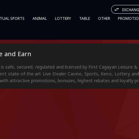
EXCHANG
RTUAL SPORTS
ANIMAL
LOTTERY
TABLE
OTHER
PROMOTIO
te and Earn
is safe, secured, regulated and licensed by First Cagayan Leisure &
nt state-of-the-art Live Dealer Casino, Sports, Keno, Lottery and
 with attractive promotions, bonuses, highest rebates and loyalty p