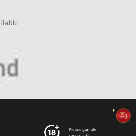
ilable
Please gamble
responsibly