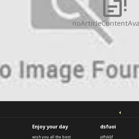
noArticleContentAva
Enjoy your day
dsfuoi
wish you all the best
jdfskljf