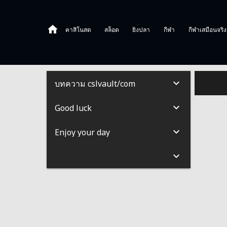
คาสิโนสด
สล็อต
ยิงปลา
กีฬา
กีฬาเสมือนจริง
บทความ cslvault/com
Good luck
Enjoy your day