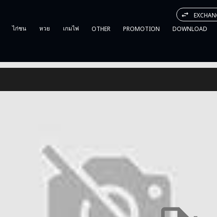
EXCHAN
ไก่ชน
หวย
เกมไพ่
OTHER
PROMOTION
DOWNLOAD