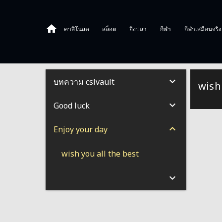
คาสิโนสด
สล็อต
ยิงปลา
กีฬา
กีฬาเสมือนจริง
บทความ cslvault
wish 
Good luck
Enjoy your day
wish you all the best