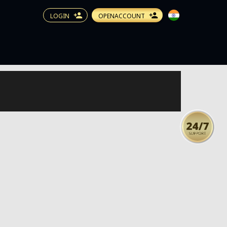
LOGIN
OPENACCOUNT