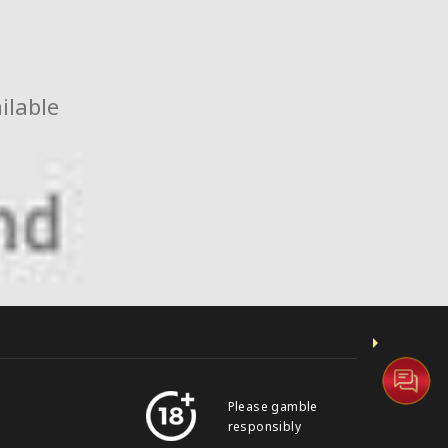
ilable
Please gamble
responsibly