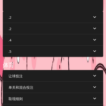
.2
.2
.4
.5
体育
让球投注
单关和混合投注
取现细则