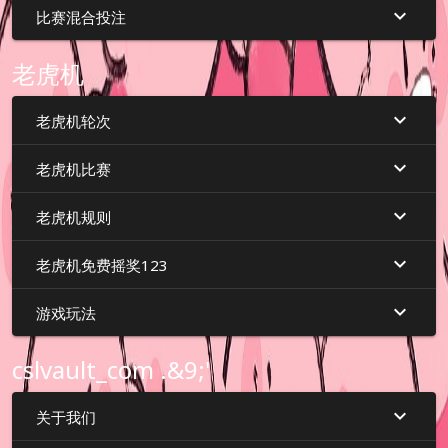
比赛混合投注
老虎机
老虎机轮次
老虎机比赛
老虎机规则
老虎机免费摇奖123
游戏玩法
cslvault_com .&9;'
关于我们