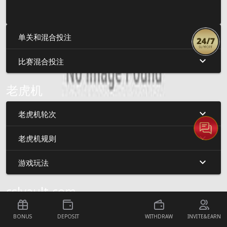
单关和混合投注
比赛混合投注
老虎机
老虎机轮次
老虎机规则
游戏玩法
cslvault.com
条款及细则
BONUS
DEPOSIT
WITHDRAW
INVITE&EARN