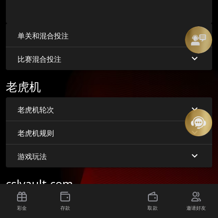
单关和混合投注
比赛混合投注
老虎机
老虎机轮次
老虎机规则
游戏玩法
cslvault.com
条款及细则
彩金
存款
取款
邀请好友