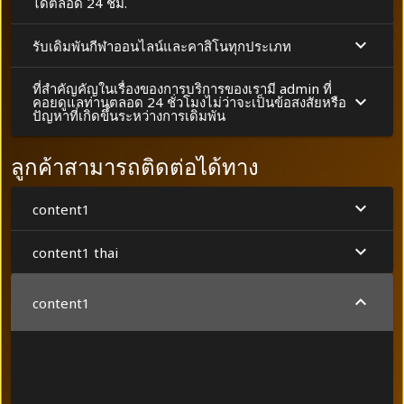
ได้ตลอด 24 ชม.
รับเดิมพันกีฬาออนไลน์และคาสิโนทุกประเภท
ที่สำคัญคัญในเรื่องของการบริการของเรามี admin ที่
คอยดูแลท่านตลอด 24 ชั่วโมงไม่ว่าจะเป็นข้อสงสัยหรือ
ปัญหาที่เกิดขึ้นระหว่างการเดิมพัน
ลูกค้าสามารถติดต่อได้ทาง
content1
content1 thai
content1